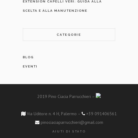
EXTENSION CAPELLI VERI: GUIDA ALLA
SCELTA E ALLA MANUTENZIONE
CATEGORIE
BLOG
EVENTI
2019 Pino Ciacia Parrucchieri –
Via Uditore n. 4 H, Palermo –
+39 091406561
pinociaciaparrucchieri@gmail.com
AIUTI DI STATO